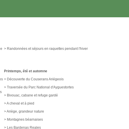
ée
> Randonnées et séjours en raquettes pendant l'hiver
Printemps, été et automne
es
> Découverte du Couserans Ariégeois
> Traversée du Parc National d'Ayguestortes
és
> Bivouac, cabane et refuge gardé
> A cheval et à pied
> Ariège, grandeur nature
> Montagnes béarnaises
> Les Bardenas Reales