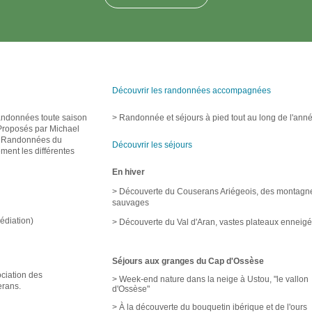
Découvrir les randonnées accompagnées
andonnées toute saison
> Randonnée et séjours à pied tout au long de l'ann
 Proposés par Michael
e Randonnées du
Découvrir les séjours
ment les différentes
En hiver
> Découverte du Couserans Ariégeois, des montagn
sauvages
édiation)
> Découverte du Val d'Aran, vastes plateaux enneig
Séjours aux granges du Cap d'Ossèse
ciation des
> Week-end nature dans la neige à Ustou, "le vallon
rans.
d'Ossèse"
> À la découverte du bouquetin ibérique et de l'ours