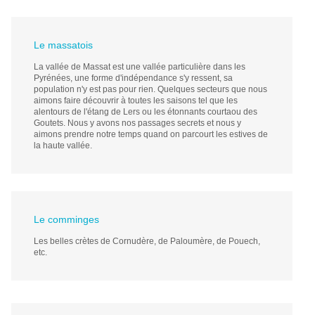
Le massatois
La vallée de Massat est une vallée particulière dans les
Pyrénées, une forme d'indépendance s'y ressent, sa
population n'y est pas pour rien. Quelques secteurs que nous
aimons faire découvrir à toutes les saisons tel que les
alentours de l'étang de Lers ou les étonnants courtaou des
Goutets. Nous y avons nos passages secrets et nous y
aimons prendre notre temps quand on parcourt les estives de
la haute vallée.
Le comminges
Les belles crètes de Cornudère, de Paloumère, de Pouech,
etc.