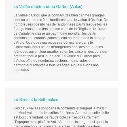
La Vallée d'Ustou et du Garbet (Aulus)
La vallée d'Ustou que je connais très bien car mes granges
sont au pied des crêtes frontières dans le vallon d'Ossèse. De
nombreuses possibilités de randonnées parmi lesquelles les
étangs transfrontaliers comme celui de la Réglisse, le cirque
de Cagateille classé au patrimoine mondial, les petits
chemins peu connus, comme celui pour monter à la cabane
d'Ardio. Quelques marmottes ce qui est rare dans le
Couserans, nous ne les dérangerons pas, des bouquetins
ibériques qui ont leur quartier selon les saisons, des ours qui
prennent peu à peu leur place. La vallée du Garbet près
d'Aulus offre de nombreux secteurs moins rudes et
harmonieux adaptés à tous les âges. Nous y avons nos
habitudes.
Le Biros et le Bethmalais
Ces deux vallées sont dans la continuité et longent le massif
du Mont Valier puis les crêtes frontières. Approcher cette limite
est toujours tentant, de l'autre côté ce n'est pas vraiment
l'Espagne mais plutôt le Val d'Aran dont la langue est quasi la
même que l'occitan couseranais. Les habitants des deux