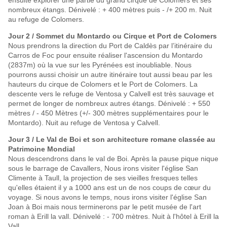
ensuite explorer une partie du grand cirque de Colomers et ses
nombreux étangs. Dénivelé : + 400 mètres puis - /+ 200 m. Nuit
au refuge de Colomers.
Jour 2 / Sommet
du
Montardo
ou
Cirque
et
Port
de
Colomers
Nous prendrons la direction du Port de Caldès par l’itinéraire du
Carros de Foc pour ensuite réaliser l'ascension du Montardo
(2837m) où la vue sur les Pyrénées est inoubliable. Nous
pourrons aussi choisir un autre itinéraire tout aussi beau par les
hauteurs du cirque de Colomers et le Port de Colomers. La
descente vers le refuge de Ventosa y Calvell est très sauvage et
permet de longer de nombreux autres étangs. Dénivelé : + 550
mètres / - 450 Mètres (+/- 300 mètres supplémentaires pour le
Montardo). Nuit au refuge de Ventosa y Calvell.
Jour 3 / Le
Val
de
Boi
et
son
architecture
romane
classée
au
Patrimoine
Mondial
Nous descendrons dans le val de Boi. Après la pause pique nique
sous le barrage de Cavallers, Nous irons visiter l'église San
Climente à Taull, la projection de ses vieilles fresques telles
qu'elles étaient il y a 1000 ans est un de nos coups de cœur du
voyage. Si nous avons le temps, nous irons visiter l'église San
Joan à Boi mais nous terminerons par le petit musée de l'art
roman à Erill la vall. Dénivelé : - 700 mètres. Nuit à l'hôtel à Erill la
Vall.