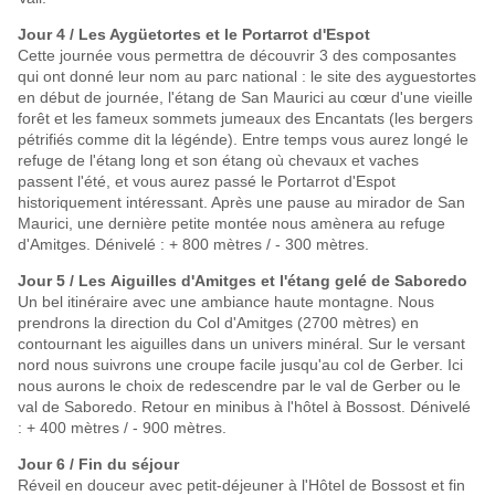
Jour 4 / Les Aygüetortes et le Portarrot d'Espot
Cette journée vous permettra de découvrir 3 des composantes
qui ont donné leur nom au parc national : le site des ayguestortes
en début de journée, l'étang de San Maurici au cœur d'une vieille
forêt et les fameux sommets jumeaux des Encantats (les bergers
pétrifiés comme dit la légénde). Entre temps vous aurez longé le
refuge de l'étang long et son étang où chevaux et vaches
passent l'été, et vous aurez passé le Portarrot d'Espot
historiquement intéressant. Après une pause au mirador de San
Maurici, une dernière petite montée nous amènera au refuge
d'Amitges. Dénivelé : + 800 mètres / - 300 mètres.
Jour 5 / Les
Aiguilles
d'Amitges
et
l'étang
gelé
de
Saboredo
Un bel itinéraire avec une ambiance haute montagne. Nous
prendrons la direction du Col d'Amitges (2700 mètres) en
contournant les aiguilles dans un univers minéral. Sur le versant
nord nous suivrons une croupe facile jusqu'au col de Gerber. Ici
nous aurons le choix de redescendre par le val de Gerber ou le
val de Saboredo. Retour en minibus à l'hôtel à Bossost. Dénivelé
: + 400 mètres / - 900 mètres.
Jour 6 / Fin
du
séjour
Réveil en douceur avec petit-déjeuner à l'Hôtel de Bossost et fin