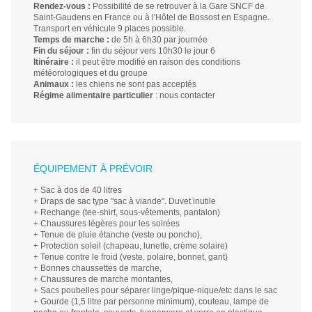
Rendez-vous :
Possibilité de se retrouver à la Gare SNCF de
Saint-Gaudens en France ou à l'Hôtel de Bossost en Espagne.
Transport en véhicule 9 places possible.
Temps de marche :
de 5h à 6h30 par journée
Fin du séjour :
fin du séjour vers 10h30 le jour 6
Itinéraire :
il peut être modifié en raison des conditions
météorologiques et du groupe
Animaux :
les chiens ne sont pas acceptés
Régime alimentaire particulier
: nous contacter
ÉQUIPEMENT À PRÉVOIR
+ Sac à dos de 40 litres
+ Draps de sac type "sac à viande". Duvet inutile
+ Rechange (tee-shirt, sous-vêtements, pantalon)
+ Chaussures légères pour les soirées
+ Tenue de pluie étanche (veste ou poncho),
+ Protection soleil (chapeau, lunette, crème solaire)
+ Tenue contre le froid (veste, polaire, bonnet, gant)
+ Bonnes chaussettes de marche,
+ Chaussures de marche montantes,
+ Sacs poubelles pour séparer linge/pique-nique/etc dans le sac
+ Gourde (1,5 litre par personne minimum), couteau, lampe de